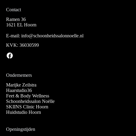
Contact
Ramen 36
1621 EL Hoorn
E-mail:
info@schoonheidssalonnoelle.nl
KVK: 36030599
https://www.facebook.com/beautyconcepthoorn/
Ondernemers
Marijke Zeilstra
Haarstudio36
Feet & Body Wellness
Schoonheidssalon Noëlle
SKIINS Clinic Hoorn
Huidstudio Hoorn
Openingstijden