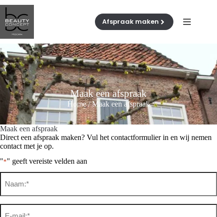
Ga
naar
de
Afspraak maken
inhoud
Maak een afspraak
Home
/
Maak een afspraak
Maak een afspraak
Direct een afspraak maken? Vul het contactformulier in en wij nemen
contact met je op.
"
" geeft vereiste velden aan
*
Naam
*
Email
*